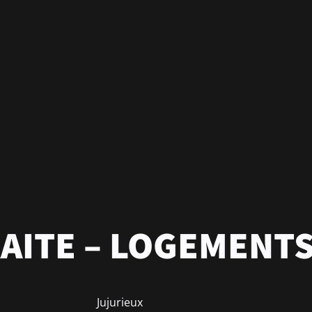
GALL
537 Rue
01160 
conta
Tel. 
AITE – LOGEMENTS
Jujurieux