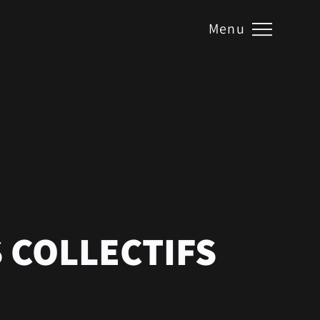
E BATIMENT
Menu
 de l’Ile de Varambon
Pont-d’Ain
ct@galle-batiment.fr
04.74.39.01.32
 COLLECTIFS