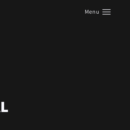
E BATIMENT
Menu
 de l’Ile de Varambon
Pont-d’Ain
ct@galle-batiment.fr
04.74.39.01.32
L