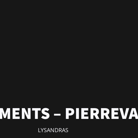
GALL
537 Rue
01160 
conta
Tel. 
MENTS – PIERREVA
LYSANDRAS